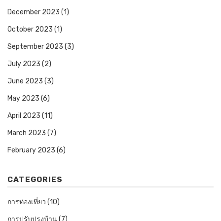
December 2023
(1)
October 2023
(1)
September 2023
(3)
July 2023
(2)
June 2023
(3)
May 2023
(6)
April 2023
(11)
March 2023
(7)
February 2023
(6)
CATEGORIES
การท่องเที่ยว
(10)
การปรับปรุงบ้าน
(7)