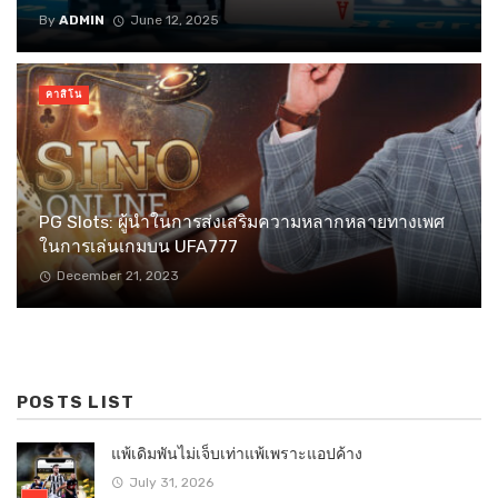
By
ADMIN
June 12, 2025
คาสิโน
PG Slots: ผู้นำในการส่งเสริมความหลากหลายทางเพศ
ในการเล่นเกมบน UFA777
December 21, 2023
POSTS LIST
แพ้เดิมพันไม่เจ็บเท่าแพ้เพราะแอปค้าง
July 31, 2026