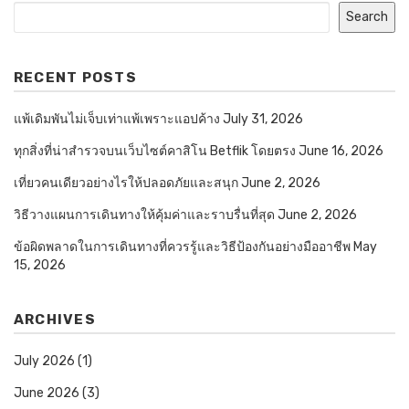
Search
RECENT POSTS
แพ้เดิมพันไม่เจ็บเท่าแพ้เพราะแอปค้าง
July 31, 2026
ทุกสิ่งที่น่าสำรวจบนเว็บไซต์คาสิโน Betflik โดยตรง
June 16, 2026
เที่ยวคนเดียวอย่างไรให้ปลอดภัยและสนุก
June 2, 2026
วิธีวางแผนการเดินทางให้คุ้มค่าและราบรื่นที่สุด
June 2, 2026
ข้อผิดพลาดในการเดินทางที่ควรรู้และวิธีป้องกันอย่างมืออาชีพ
May
15, 2026
ARCHIVES
July 2026
(1)
June 2026
(3)