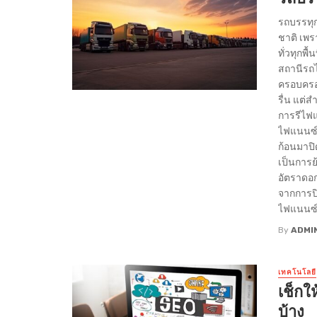
รถบรรทุก
ชาติ เพร
ทั่วทุกพ
สถานีรถไฟ
ครอบครอง
รื่น แต่ส
การรีไฟแ
ไฟแนนซ์ร
ก้อนมาปิ
เป็นการย
อัตราดอกเ
จากการปิ
ไฟแนนซ์ร
By
ADMI
เทคโนโลยี
เช็กให
บ้าง