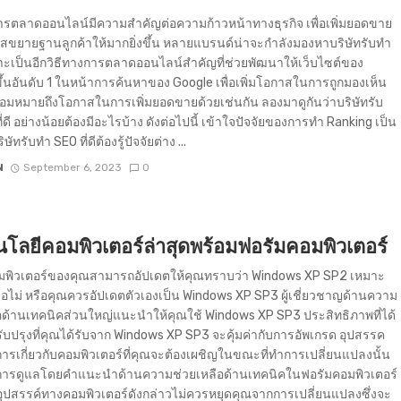
การตลาดออนไลน์มีความสำคัญต่อความก้าวหน้าทางธุรกิจ เพื่อเพิ่มยอดขาย
าสขยายฐานลูกค้าให้มากยิ่งขึ้น หลายแบรนด์น่าจะกำลังมองหาบริษัทรับทำ
ะเป็นอีกวิธีทางการตลาดออนไลน์สำคัญที่ช่วยพัฒนาให้เว็บไซต์ของ
ึ้นอันดับ 1 ในหน้าการค้นหาของ Google เพื่อเพิ่มโอกาสในการถูกมองเห็น
่อมหมายถึงโอกาสในการเพิ่มยอดขายด้วยเช่นกัน ลองมาดูกันว่าบริษัทรับ
่ดี อย่างน้อยต้องมีอะไรบ้าง ดังต่อไปนี้ เข้าใจปัจจัยของการทำ Ranking เป็น
ิษัทรับทำ SEO ที่ดีต้องรู้ปัจจัยต่าง ...
N
September 6, 2023
0
โลยีคอมพิวเตอร์ล่าสุดพร้อมฟอรัมคอมพิวเตอร์
มพิวเตอร์ของคุณสามารถอัปเดตให้คุณทราบว่า Windows XP SP2 เหมาะ
ือไม่ หรือคุณควรอัปเดตตัวเองเป็น Windows XP SP3 ผู้เชี่ยวชาญด้านความ
อด้านเทคนิคส่วนใหญ่แนะนำให้คุณใช้ Windows XP SP3 ประสิทธิภาพที่ได้
ับปรุงที่คุณได้รับจาก Windows XP SP3 จะคุ้มค่ากับการอัพเกรด อุปสรรค
รเกี่ยวกับคอมพิวเตอร์ที่คุณจะต้องเผชิญในขณะที่ทำการเปลี่ยนแปลงนั้น
บการดูแลโดยคำแนะนำด้านความช่วยเหลือด้านเทคนิคในฟอรัมคอมพิวเตอร์
ุปสรรค์ทางคอมพิวเตอร์ดังกล่าวไม่ควรหยุดคุณจากการเปลี่ยนแปลงซึ่งจะ