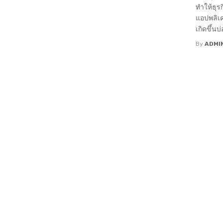
ทำให้ธุร
แอปพลิเค
เกิดขึ้นบ่อ
By
ADMI