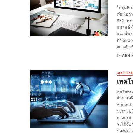
ในยุคที่
เพิ่มโอก
SEO เพรา
แบรนด์ ข
และนั่นย
ทำ SEO ที
อย่างดี บร
By
ADMI
เทคโนโลยี
เทคโน
ฟอรัมคอ
กับคุณหร
ช่วยเหลื
รับการปร
บางประกา
จะได้รั
ของคุณ อ