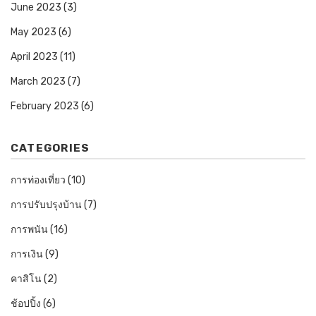
June 2023
(3)
May 2023
(6)
April 2023
(11)
March 2023
(7)
February 2023
(6)
CATEGORIES
การท่องเที่ยว
(10)
การปรับปรุงบ้าน
(7)
การพนัน
(16)
การเงิน
(9)
คาสิโน
(2)
ช้อปปิ้ง
(6)