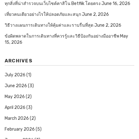
ทุกสิ่งที่น่าสำรวจบนเว็บไซต์คาสิโน Betflik โดยตรง
June 16, 2026
เที่ยวคนเดียวอย่างไรให้ปลอดภัยและสนุก
June 2, 2026
วิธีวางแผนการเดินทางให้คุ้มค่าและราบรื่นที่สุด
June 2, 2026
ข้อผิดพลาดในการเดินทางที่ควรรู้และวิธีป้องกันอย่างมืออาชีพ
May
15, 2026
ARCHIVES
July 2026
(1)
June 2026
(3)
May 2026
(2)
April 2026
(3)
March 2026
(2)
February 2026
(5)