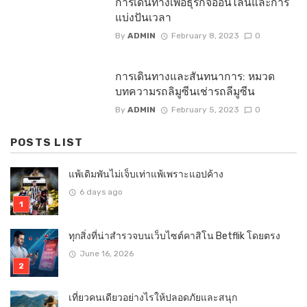
การเดินทางเพื่อธุรกิจออนไลน์และการ
แบ่งปันเวลา
By
ADMIN
February 8, 2023
0
การเดินทางและสันทนาการ: หมวด
บทความรถลิมูซีนเช่ารถลีมูซีน
By
ADMIN
February 5, 2023
0
POSTS LIST
แพ้เดิมพันไม่เจ็บเท่าแพ้เพราะแอปค้าง
6 days ago
ทุกสิ่งที่น่าสำรวจบนเว็บไซต์คาสิโน Betflik โดยตรง
June 16, 2026
เที่ยวคนเดียวอย่างไรให้ปลอดภัยและสนุก